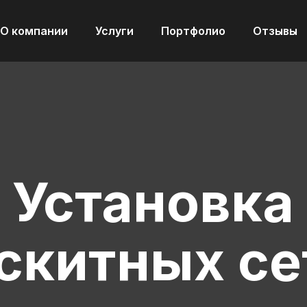
О компании
Услуги
Портфолио
Отзывы
Установка
китных сето
листы быстро и качественно установят